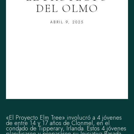
DEL OLMO
ABRIL 9, 2025
«El Proyecto Elm Tree» involucró a 4 jóvenes
de entre 14 y 17 años de Clonmel, en el
condado de Tipperary, Irlanda. Estos 4 jóvenes
planificaron y prepararon su Iniciativa Basada