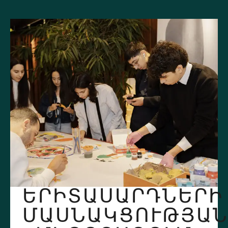
ԵՐԻՏԱՍԱՐԴՆԵՐԻ
ՄԱՍՆԱԿՑՈՒԹՅԱ