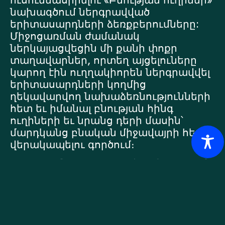
ուսումնասիրելու «Բնության ուղիներ»
նախագծում ներգրավված
երիտասարդների ձեռքբերումները:
Միջոցառման ժամանակ
ներկայացվեցին մի քանի փոքր
տաղավարներ, որտեղ այցելուները
կարող էին ուղղակիորեն ներգրավվել
երիտասարդների կողմից
ղեկավարվող նախաձեռնությունների
հետ եւ իմանալ բնության հինգ
ուղիների եւ նրանց դերի մասին՝
մարդկանց բնական միջավայրի հետ
վերակապելու գործում։
Յուրաքանչյուր տաղավար ծառայում
էր որպես երկխոսության,
գաղափարների փոխանակման եւ
գործնական ոգեշնչման տարածք՝ թույլ
տալով մասնակիցներին հասկանալ,
թե ինչպես կարելի է բնության կապը
վերածել իրական գործողությունների։